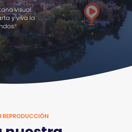
tana visual
ta y viva la
ndos.
N REPRODUCCIÓN
 nuestra