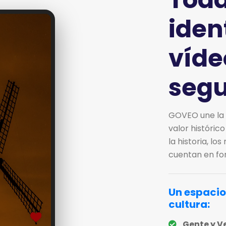
iden
víde
seg
GOVEO une la 
valor históric
la historia, l
cuentan en for
Un espacio
cultura:
Gente y V