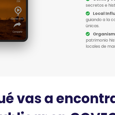
secretos e his
Local Infl
guiando a la 
únicas.
Organismo
patrimonio his
locales de man
ué vas a encontra