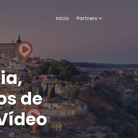
Inicio
Partners
ia,
os de
 Vídeo